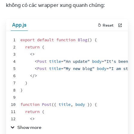
không có các wrapper xung quanh chúng:
App.js
Reset
1
export
default
function
Blog
(
)
{
2
return
(
3
<
>
4
<
Post
title
=
"An update"
body
=
"It's been a
5
<
Post
title
=
"My new blog"
body
=
"I am star
6
</
>
7
)
8
}
9
10
function
Post
(
{
title
,
body
}
)
{
11
return
(
12
<
>
13
<
PostTitle
title
=
{
title
}
/>
Show more
14
<
PostBody
body
=
{
body
}
/>