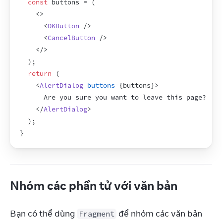
const
buttons
 = 
(
<
>
<
OKButton
/>
<
CancelButton
/>
</
>
)
;
return
(
<
AlertDialog
buttons
=
{
buttons
}
>
      Are you sure you want to leave this page?
</
AlertDialog
>
)
;
}
Nhóm các phần tử với văn bản
Bạn có thể dùng 
 để nhóm các văn bản 
Fragment