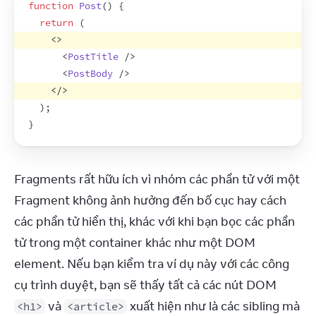
function
Post
(
)
{
return
(
<
>
<
PostTitle
/>
<
PostBody
/>
</
>
)
;
}
Fragments rất hữu ích vì nhóm các phần tử với một 
Fragment không ảnh hưởng đến bố cục hay cách 
các phần tử hiển thị, khác với khi bạn bọc các phần 
tử trong một container khác như một DOM 
element. Nếu bạn kiểm tra ví dụ này với các công 
cụ trình duyệt, bạn sẽ thấy tất cả các nút DOM 
 và 
 xuất hiện như là các sibling mà 
<h1>
<article>