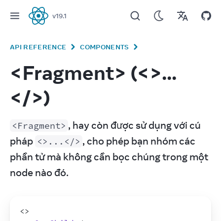
v
19.1
React
API REFERENCE
COMPONENTS
<Fragment> (<>...
</>)
, hay còn được sử dụng với cú 
<Fragment>
pháp 
, cho phép bạn nhóm các 
<>...</>
phần tử mà không cần bọc chúng trong một 
node nào đó.
<
>