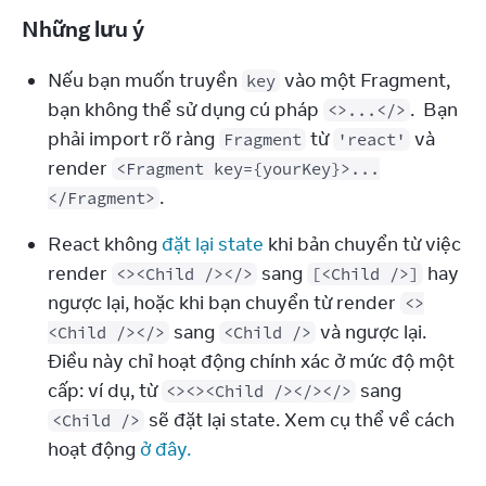
Những lưu ý
Nếu bạn muốn truyền 
 vào một Fragment, 
key
bạn không thể sử dụng cú pháp 
.  Bạn 
<>...</>
phải import rõ ràng 
 từ 
 và 
Fragment
'react'
render 
<Fragment key={yourKey}>...
.
</Fragment>
React không 
đặt lại state
 khi bản chuyển từ việc 
render 
 sang 
 hay 
<><Child /></>
[<Child />]
ngược lại, hoặc khi bạn chuyển từ render 
<>
 sang 
 và ngược lại. 
<Child /></>
<Child />
Điều này chỉ hoạt động chính xác ở mức độ một 
cấp: ví dụ, từ 
 sang 
<><><Child /></></>
 sẽ đặt lại state. Xem cụ thể về cách 
<Child />
hoạt động 
ở đây.