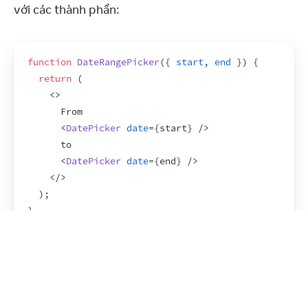
với các thành phần:
function
DateRangePicker
(
{
start
,
end
}
)
{
return
(
<
>
      From
<
DatePicker
date
=
{
start
}
/>
      to
<
DatePicker
date
=
{
end
}
/>
</
>
)
;
}
Hiển thị một danh sách gồm các
Fragment